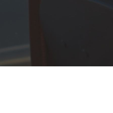
men bei
usreisen!
ehr erleben