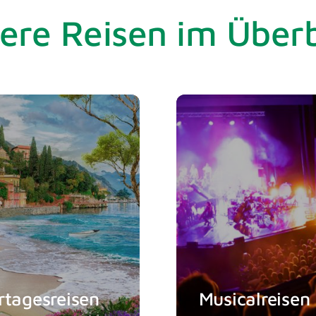
ere Reisen im Überb
Sind Sie gekomm
Dann sind Sie hi
n in Dresden
ugust 2026 bis
 August 2026
Details
tagesreisen
Musicalreisen