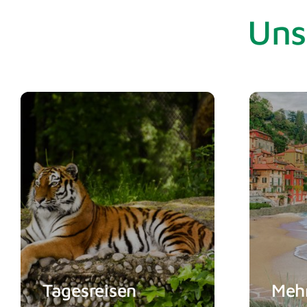
Uns
Mittendri
Fr., 14. A
So., 16.
Reise-
Tagesreisen
Mehr