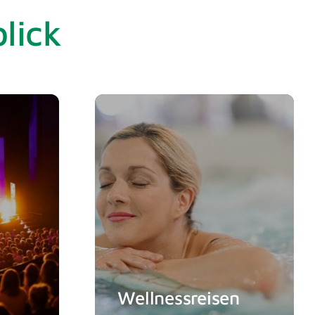
lick
en um zu reisen?
er genau richtig!
Familie Felber
Wellnessreisen