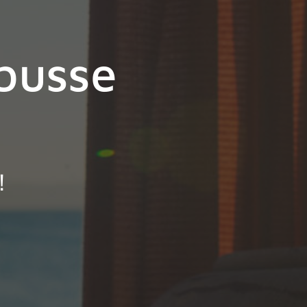
busse
n
!