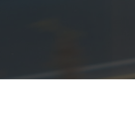
tes Reiseziel!
Willkom
Felber B
Gemeinsam m