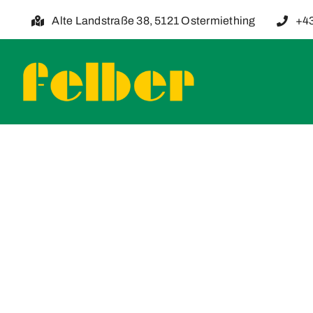
Skip
Alte Landstraße 38, 5121 Ostermiething
+43
to
content