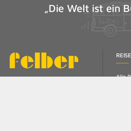
„Die Welt ist ein 
REIS
Alle 
Felber Omnibusse
Tages
Mehrt
Alte Landstr. 38, 5121 Ostermiething
Musik
office@felber-reisen.at
Bade-