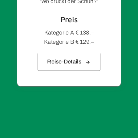
"Wo drückt der Schuh?"
Preis
Kategorie A € 138,–
Kategorie B € 129,–
Reise-Details