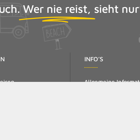
Buch.
Wer nie reist,
sieht nur
EN
INFO’S
Reisen
Allgemeine Informa
reise
Information-Pauscha
agesreise
ARB
reise
AGB für Verbrauche
Wellnessreise
AGB für unternehme