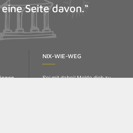
 eine Seite davon.“
NIX-WIE-WEG
tionen
Sei mit dabei! Melde dich zu
unserem Newsletter an und
lreisen
erhalte immer alle aktuellen
Reisenangebote!
r
Newsletter Anmeldung
rische