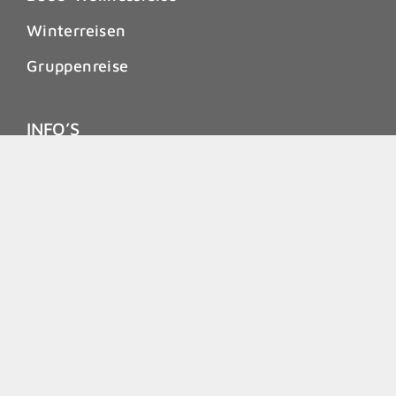
Winterreisen
Gruppenreise
INFO’S
Allgemeine Informationen
Information-Pauschalreisen
ARB
AGB für Verbraucher
AGB für unternehmerische Kunden
Stornobedingungen